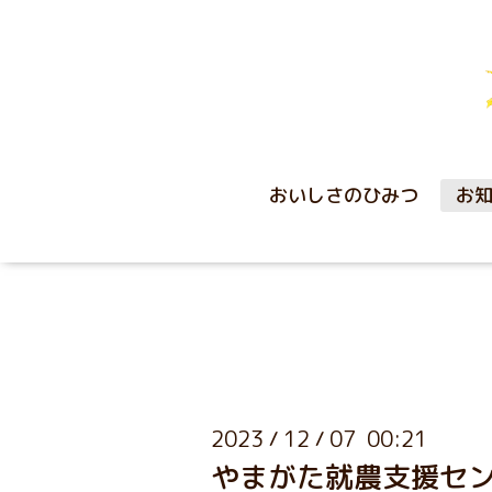
おいしさのひみつ
お
2023
12
07 00:21
/
/
やまがた就農支援セ