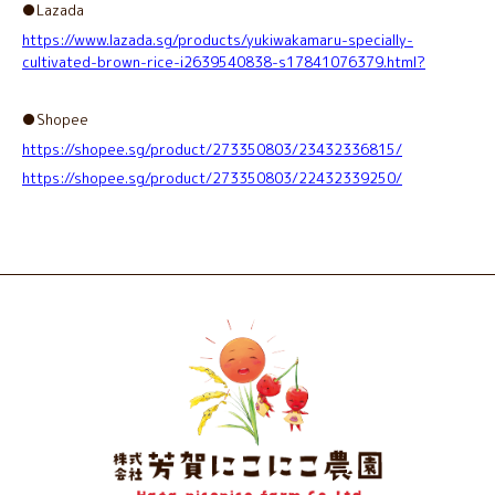
●Lazada
https://www.lazada.sg/products/yukiwakamaru-specially-
cultivated-brown-rice-i2639540838-s17841076379.html?
●Shopee
https://shopee.sg/product/273350803/23432336815/
https://shopee.sg/product/273350803/22432339250/