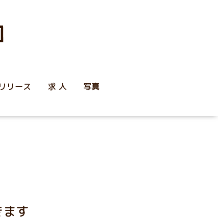
リリース
求 人
写真
きます